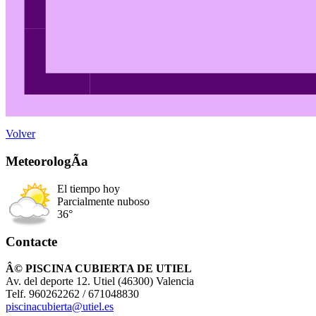
Volver
MeteorologÃ­a
El tiempo hoy
Parcialmente nuboso
36°
Contacte
Â© PISCINA CUBIERTA DE UTIEL
Av. del deporte 12. Utiel (46300) Valencia
Telf. 960262262 / 671048830
piscinacubierta@utiel.es