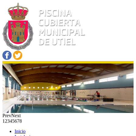
Prev
Next
1
2
3
4
5
6
7
8
Inicio